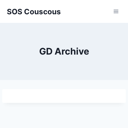
Aller
SOS Couscous
au
contenu
GD Archive