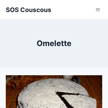
Skip
SOS Couscous
to
content
Omelette