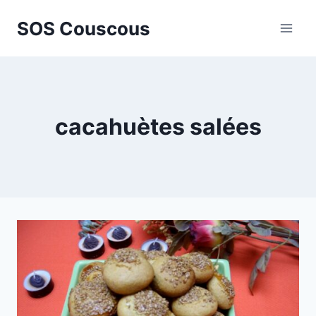
Aller
SOS Couscous
au
contenu
cacahuètes salées