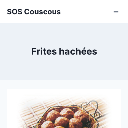
Aller
SOS Couscous
au
contenu
Frites hachées