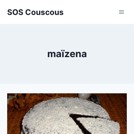
Aller
SOS Couscous
au
contenu
maïzena