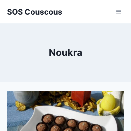
Aller
SOS Couscous
au
contenu
Noukra