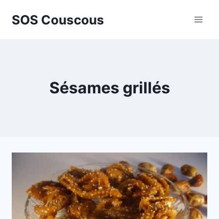
Aller
SOS Couscous
au
contenu
Sésames grillés