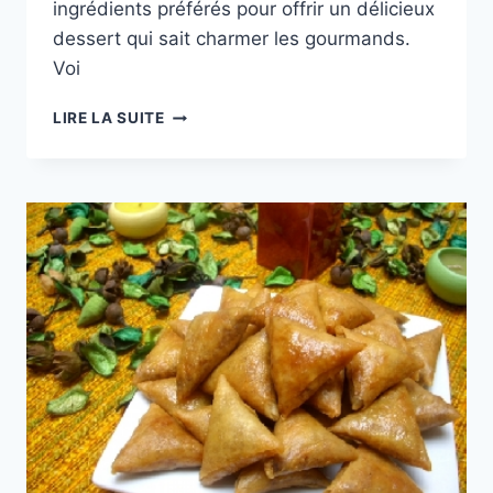
ingrédients préférés pour offrir un délicieux
dessert qui sait charmer les gourmands.
Voi
CAKES
LIRE LA SUITE
AU
NOIX
DE
COCO
ET
AUX
AMANDES