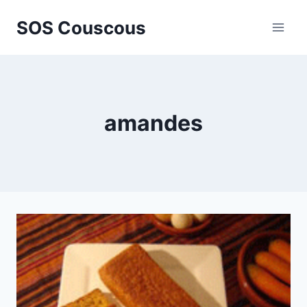
Aller
SOS Couscous
au
contenu
amandes