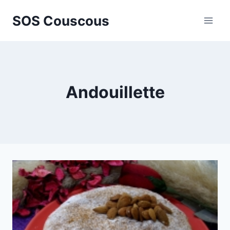
Aller
SOS Couscous
au
contenu
Andouillette