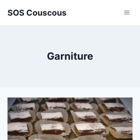
Aller
SOS Couscous
au
contenu
Garniture