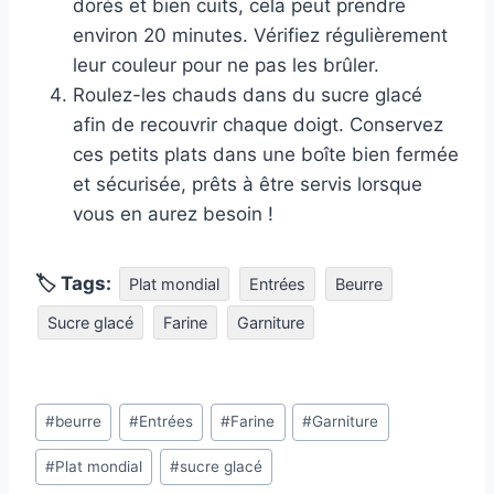
dorés et bien cuits, cela peut prendre
environ 20 minutes. Vérifiez régulièrement
leur couleur pour ne pas les brûler.
Roulez-les chauds dans du sucre glacé
afin de recouvrir chaque doigt. Conservez
ces petits plats dans une boîte bien fermée
et sécurisée, prêts à être servis lorsque
vous en aurez besoin !
🏷 Tags:
Plat mondial
Entrées
Beurre
Sucre glacé
Farine
Garniture
Étiquettes
#
beurre
#
Entrées
#
Farine
#
Garniture
de
#
Plat mondial
#
sucre glacé
la