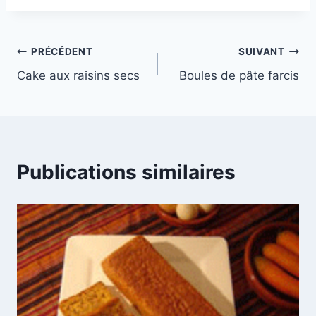
publication :
Navigation
PRÉCÉDENT
SUIVANT
Cake aux raisins secs
Boules de pâte farcis
de
l’article
Publications similaires