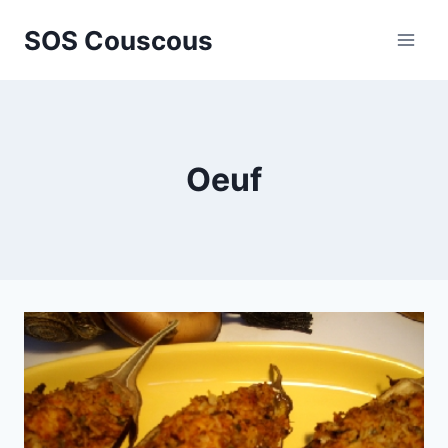
Aller
SOS Couscous
au
contenu
Oeuf