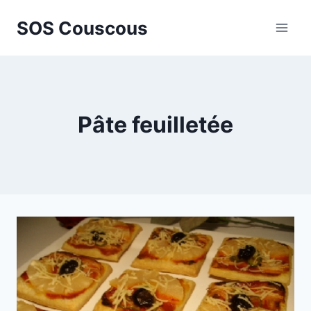
Aller
SOS Couscous
au
contenu
Pâte feuilletée