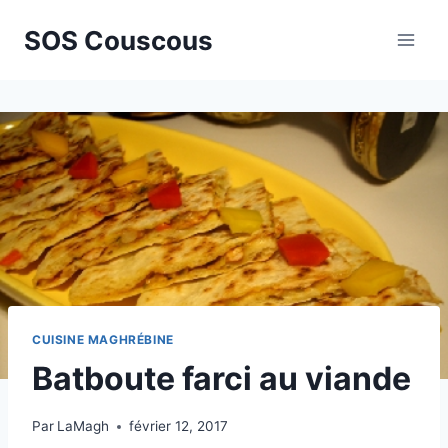
Aller
SOS Couscous
au
contenu
CUISINE MAGHRÉBINE
Batboute farci au viande
Par
LaMagh
février 12, 2017