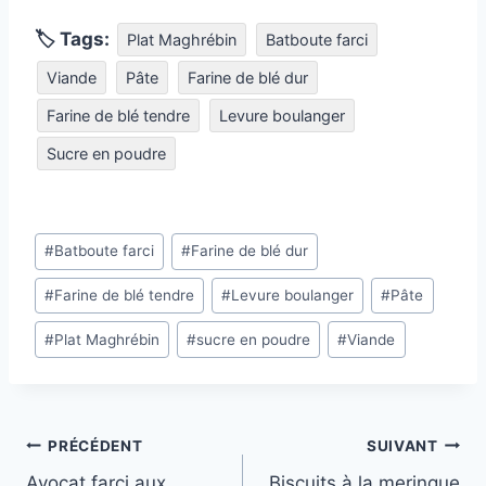
🏷 Tags:
Plat Maghrébin
Batboute farci
Viande
Pâte
Farine de blé dur
Farine de blé tendre
Levure boulanger
Sucre en poudre
Étiquettes
#
Batboute farci
#
Farine de blé dur
de
#
Farine de blé tendre
#
Levure boulanger
#
Pâte
la
publication :
#
Plat Maghrébin
#
sucre en poudre
#
Viande
Navigation
PRÉCÉDENT
SUIVANT
Avocat farci aux
Biscuits à la meringue